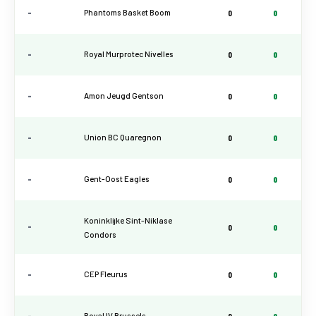
-
Phantoms Basket Boom
0
0
-
Royal Murprotec Nivelles
0
0
-
Amon Jeugd Gentson
0
0
-
Union BC Quaregnon
0
0
-
Gent-Oost Eagles
0
0
Koninklijke Sint-Niklase
-
0
0
Condors
-
CEP Fleurus
0
0
-
Royal IV Brussels
0
0