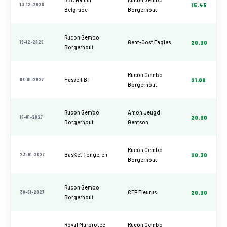
13-12-2026
15.45
Belgrade
Borgerhout
Rucon Gembo
19-12-2026
Gent-Oost Eagles
20.30
Borgerhout
Rucon Gembo
08-01-2027
Hasselt BT
21.00
Borgerhout
Rucon Gembo
Amon Jeugd
16-01-2027
20.30
Borgerhout
Gentson
Rucon Gembo
23-01-2027
BasKet Tongeren
20.30
Borgerhout
Rucon Gembo
30-01-2027
CEP Fleurus
20.30
Borgerhout
Royal Murprotec
Rucon Gembo