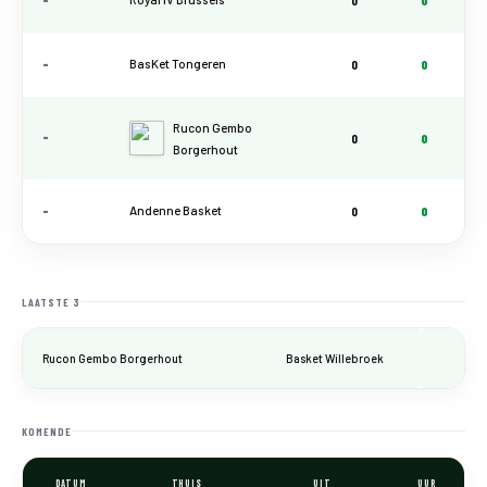
-
BasKet Tongeren
0
0
Rucon Gembo
-
0
0
Borgerhout
-
Andenne Basket
0
0
LAATSTE 3
Rucon Gembo Borgerhout
Basket Willebroek
KOMENDE
DATUM
THUIS
UIT
UUR