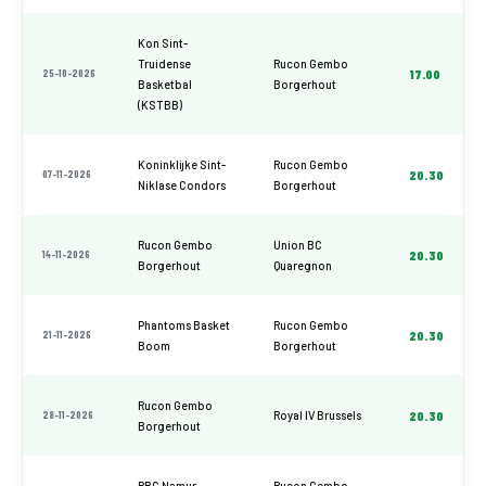
Kon Sint-
Truidense
Rucon Gembo
25-10-2026
17.00
Basketbal
Borgerhout
(KSTBB)
Koninklijke Sint-
Rucon Gembo
07-11-2026
20.30
Niklase Condors
Borgerhout
Rucon Gembo
Union BC
14-11-2026
20.30
Borgerhout
Quaregnon
Phantoms Basket
Rucon Gembo
21-11-2026
20.30
Boom
Borgerhout
Rucon Gembo
28-11-2026
Royal IV Brussels
20.30
Borgerhout
RBC Namur
Rucon Gembo