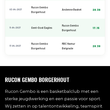
Rucon Gembo
03-04-2027
Andenne Basket
20.30
Borgerhout
Rucon Gembo
11-04-2027
Gent-Oost Eagles
17.15
Borgerhout
Rucon Gembo
RBC Namur
17-04-2027
20.30
Borgerhout
Belgrade
RUCON GEMBO BORGERHOUT
Rucon Gembo is een basketbalclub met een
sterke jeugdwerking en een passie voor sport.
Wij zetten in op talentontwikkeling, teamspirit