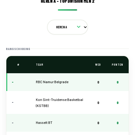
HEREN A - TOP DIVISION MEN 2
RANGSCHIKKING
#
TEAM
WED
PUNTEN
-
RBC Namur Belgrade
0
0
Kon Sint-Truidense Basketbal
-
0
0
(KSTBB)
-
Hasselt BT
0
0