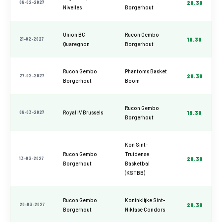
06-02-2027
20.30
Nivelles
Borgerhout
Union BC
Rucon Gembo
21-02-2027
16.30
Quaregnon
Borgerhout
Rucon Gembo
Phantoms Basket
27-02-2027
20.30
Borgerhout
Boom
Rucon Gembo
06-03-2027
Royal IV Brussels
19.30
Borgerhout
Kon Sint-
Rucon Gembo
Truidense
13-03-2027
20.30
Borgerhout
Basketbal
(KSTBB)
Rucon Gembo
Koninklijke Sint-
20-03-2027
20.30
Borgerhout
Niklase Condors