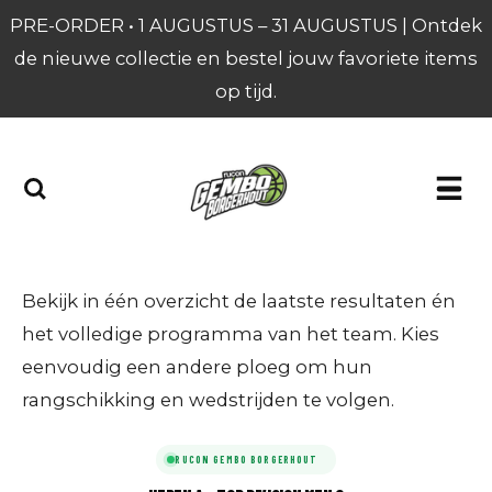
PRE-ORDER • 1 AUGUSTUS – 31 AUGUSTUS | Ontdek
Ga
de nieuwe collectie en bestel jouw favoriete items
direct
op tijd.
naar
de
hoofdinhoud
KALENDER & RESULTATEN
Bekijk in één overzicht de laatste resultaten én
het volledige programma van het team. Kies
eenvoudig een andere ploeg om hun
rangschikking en wedstrijden te volgen.
RUCON GEMBO BORGERHOUT