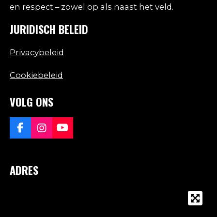
en respect – zowel op als naast het veld.
JURIDISCH BELEID
Privacybeleid
Cookiebeleid
VOLG ONS
F
I
Y
a
n
o
c
s
u
e
t
T
ADRES
b
a
u
o
g
b
o
r
e
k
a
m