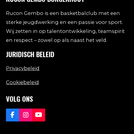
Rucon Gembo is een basketbalclub met een
sterke jeugdwerking en een passie voor sport.
Wij zetten in op talentontwikkeling, teamspirit
en respect – zowel op als naast het veld.
JURIDISCH BELEID
Privacybeleid
Cookiebeleid
VOLG ONS
F
I
Y
a
n
o
c
s
u