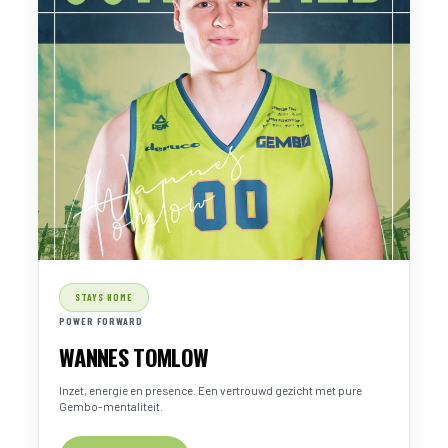
STAYS HOME
POWER FORWARD
WANNES TOMLOW
Inzet, energie en presence. Een vertrouwd gezicht met pure
Gembo-mentaliteit.