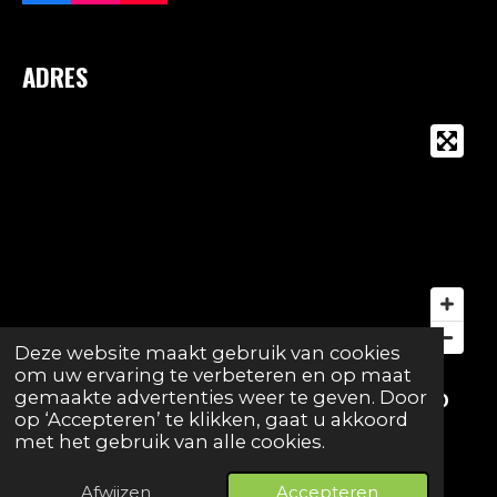
a
n
o
c
s
u
e
t
T
ADRES
b
a
u
o
g
b
o
r
e
k
a
m
Deze website maakt gebruik van cookies
om uw ervaring te verbeteren en op maat
gemaakte advertenties weer te geven. Door
Sporthal Luisbekelaar, Luisbekelaar 2, 2140
op ‘Accepteren’ te klikken, gaat u akkoord
Borgerhout
met het gebruik van alle cookies.
© 2026 Rucon Gembo
Afwijzen
Accepteren